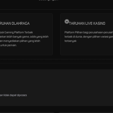
RUHAN OLAHRAGA
TARUHAN LIVE KASINO
ook Gaming Platform Terbaik
Platform Pilihan bagi perusahaan-perusa
kan lebih banyak game, odds yang lebih
terbaik di dunia, dengan pilihan variasi g
 dan menyediakan pilihan yang lebih
terbanyak
untuk pemain.
an tidak dapat diproses