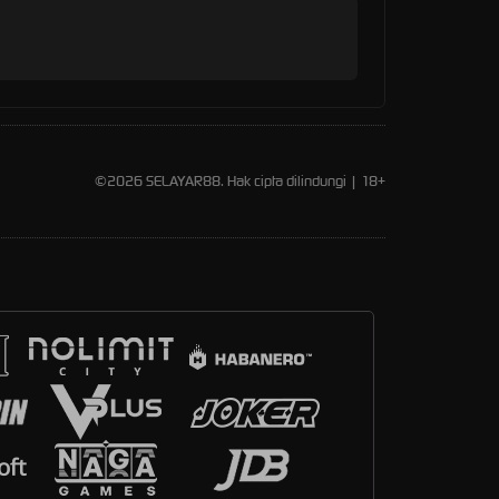
©2026 SELAYAR88. Hak cipta dilindungi | 18+