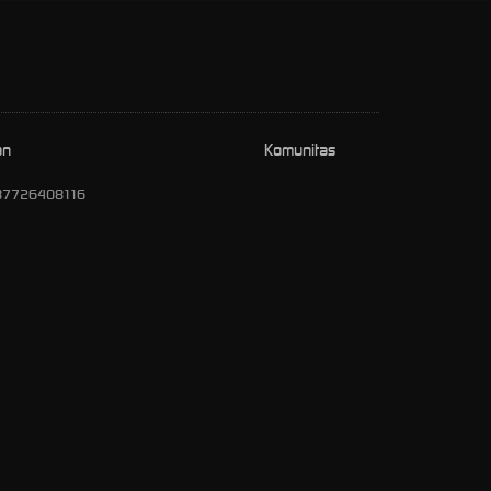
an
Komunitas
87726408116