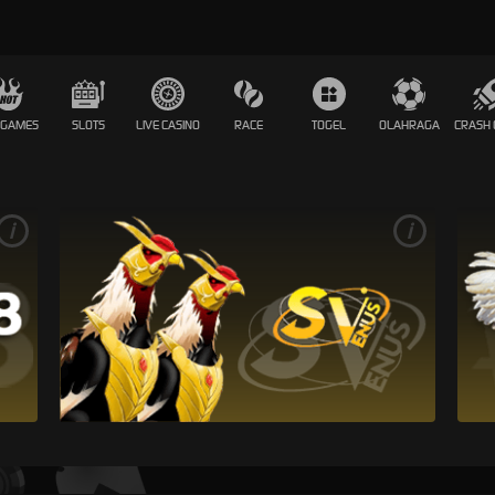
 GAMES
SLOTS
LIVE CASINO
RACE
TOGEL
OLAHRAGA
CRASH
i
i