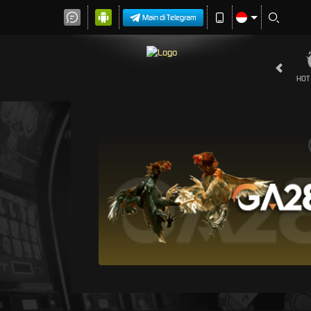
Main di Telegram
HOT