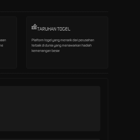
TARUHAN TOGEL
haan
Platform togel yang menarik dari perusahan
ame
terbaik di dunia yang menawarkan hadiah
kemenangan besar