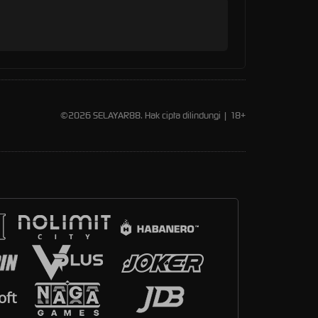
©2026 SELAYAR88. Hak cipta dilindungi | 18+