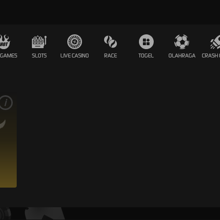
 GAMES
SLOTS
LIVE CASINO
RACE
TOGEL
OLAHRAGA
CRASH
i