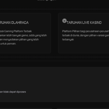
RUHAN OLAHRAGA
TARUHAN LIVE KASINO
ook Gaming Platform Terbaik
Platform Pilihan bagi perusahaan-perusa
kan lebih banyak game, odds yang lebih
terbaik di dunia, dengan pilihan variasi g
 dan menyediakan pilihan yang lebih
terbanyak
untuk pemain.
an tidak dapat diproses