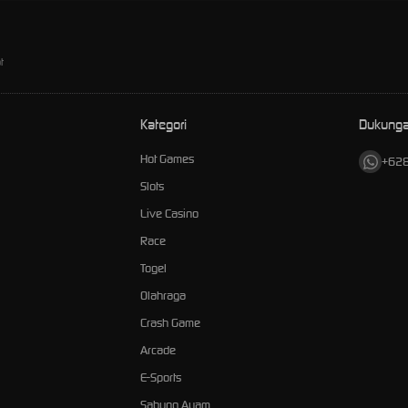
t
Kategori
Dukung
Hot Games
+62
Slots
Live Casino
Race
Togel
Olahraga
Crash Game
Arcade
E-Sports
Sabung Ayam