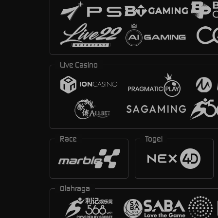
Live Casino
Race
Togel
Olahraga