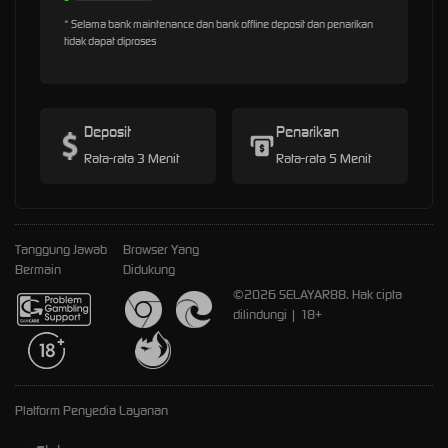
* Selama bank maintenance dan bank offline deposit dan penarikan
tidak dapat diproses
Deposit
Penarikan
Rata-rata 3 Menit
Rata-rata 5 Menit
Tanggung Jawab
Browser Yang
Bermain
Didukung
©2026 SELAYAR88. Hak cipta
dilindungi | 18+
Platform Penyedia Layanan