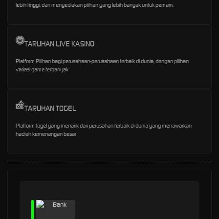
lebih tinggi, dan menyediakan pilihan yang lebih banyak untuk pemain.
TARUHAN LIVE KASINO
Platform Pilihan bagi perusahaan-perusahaan terbaik di dunia, dengan pilihan
variasi game terbanyak
TARUHAN TOGEL
Platform togel yang menarik dari perusahan terbaik di dunia yang menawarkan
hadiah kemenangan besar