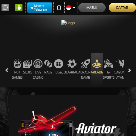
Main di
MASUK
DAFTAR
Telegram
HOT
SLOTS
LIVE
RACE
TOGEL
OLAHRAGA
CRASH
ARCADE
E-
SABUNG
PROM
GAMES
CASINO
GAME
SPORTS
AYAM