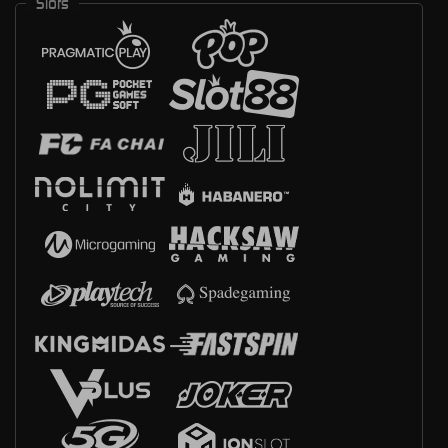
Slots