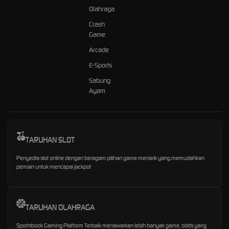
Olahraga
Crash
Game
Arcade
E-Sports
Sabung
Ayam
TARUHAN SLOT
Penyedia slot online dengan beragam pilihan game menarik yang memudahkan
pemain untuk mencapai jackpot
TARUHAN OLAHRAGA
Sportsbook Gaming Platform Terbaik menawarkan lebih banyak game, odds yang