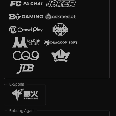
E-Sports
Sabung Ayam