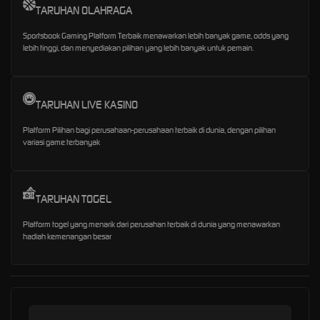
TARUHAN OLAHRAGA
Sportsbook Gaming Platform Terbaik menawarkan lebih banyak game, odds yang
lebih tinggi, dan menyediakan pilihan yang lebih banyak untuk pemain.
TARUHAN LIVE KASINO
Platform Pilihan bagi perusahaan-perusahaan terbaik di dunia, dengan pilihan
variasi game terbanyak
TARUHAN TOGEL
Platform togel yang menarik dari perusahan terbaik di dunia yang menawarkan
hadiah kemenangan besar