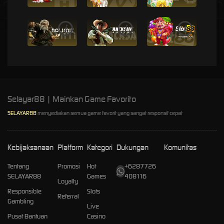
i
i
i
Selayar88 | Mainkan Game Favorito
SELAYAR88
menyediakan semua game favorit yang sangat responsif cepat
Kebijaksanaan
Platform
Kategori
Dukungan
Komunitas
Tentang
Promosi
Hot
+6287726
SELAYAR88
Games
408116
Loyalty
Responsible
Slots
Referral
Gambling
Live
Pusat Bantuan
Casino