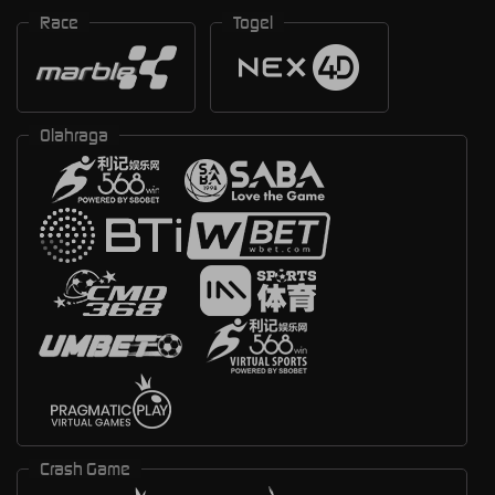
Race
Togel
Olahraga
Crash Game