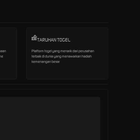
Wild Bandito
TARUHAN TOGEL
haan
Platform togel yang menarik dari perusahan
ame
terbaik di dunia yang menawarkan hadiah
kemenangan besar