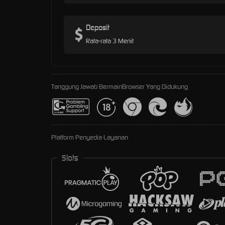
Deposit
Rata-rata 3 Menit
Tanggung Jawab Bermain
Browser Yang Didukung
Platform Penyedia Layanan
Slots