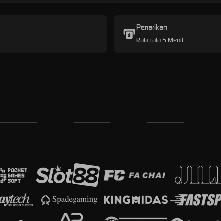
Penarikan
Rata-rata 5 Menit