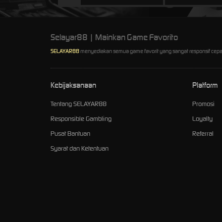
Selayar88 | Mainkan Game Favorito
SELAYAR88
menyediakan semua game favorit yang sangat responsif cepa
Kebijaksanaan
Platform
Tentang SELAYAR88
Promosi
Responsible Gambling
Loyalty
Pusat Bantuan
Referral
Syarat dan Ketentuan