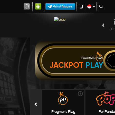
Main di Telegram
HOT
JACKPOT
PLAY
i
Pragmatic Play
Fat Pand