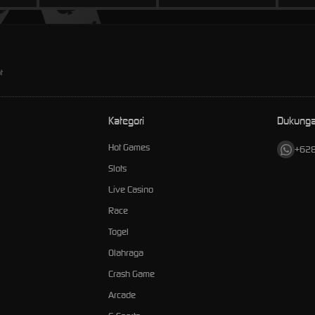
t
Kategori
Dukung
Hot Games
+62
Slots
Live Casino
Race
Togel
Olahraga
Crash Game
Arcade