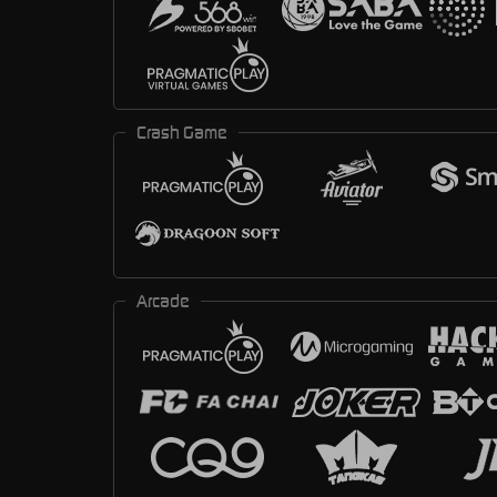
Crash Game
Arcade