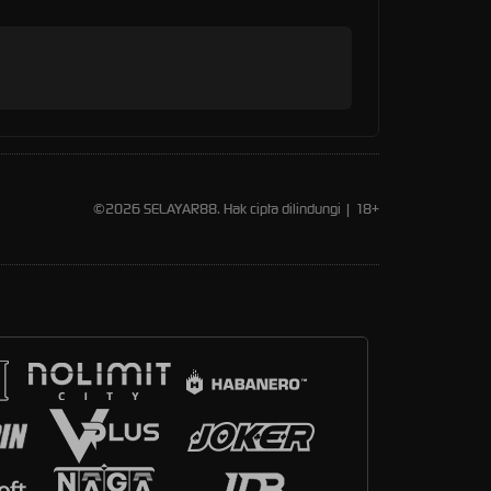
©2026 SELAYAR88. Hak cipta dilindungi | 18+