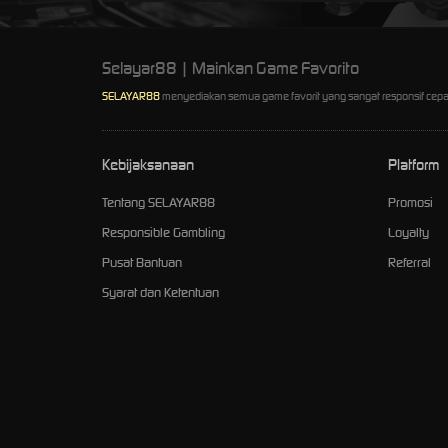
Selayar88 | Mainkan Game Favorito
SELAYAR88
menyediakan semua game favorit yang sangat responsif cepa
Kebijaksanaan
Platform
Tentang SELAYAR88
Promosi
Responsible Gambling
Loyalty
Pusat Bantuan
Referral
Syarat dan Ketentuan