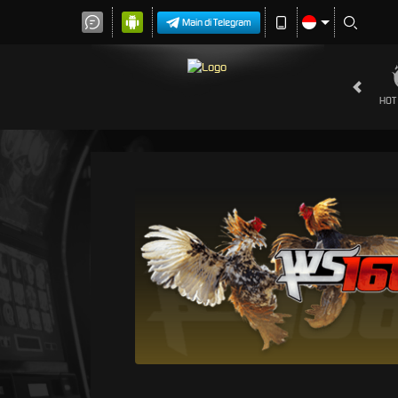
Main di Telegram
HOT