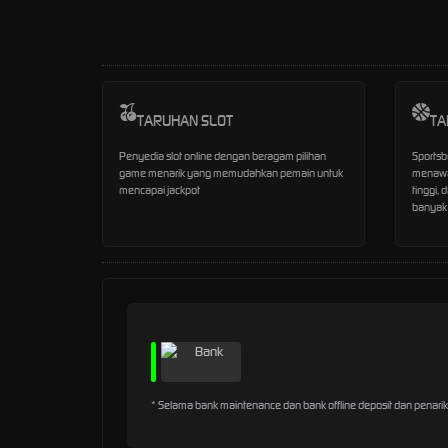
TARUHAN SLOT
TA
Penyedia slot online dengan beragam pilihan
Sportsb
game menarik yang memudahkan pemain untuk
menawar
mencapai jackpot
tinggi,
banyak 
* Selama bank maintenance dan bank offline deposit dan penarik