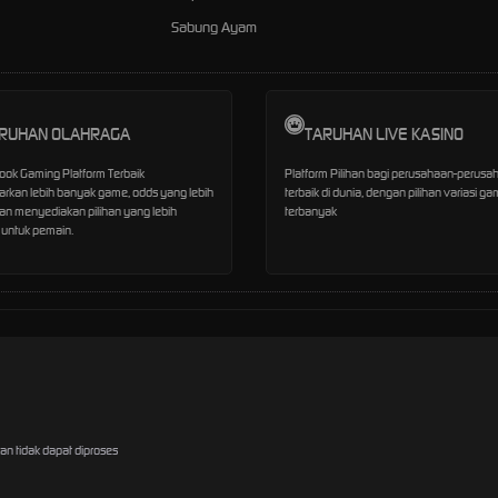
Sabung Ayam
RUHAN OLAHRAGA
TARUHAN LIVE KASINO
ook Gaming Platform Terbaik
Platform Pilihan bagi perusahaan-perusa
kan lebih banyak game, odds yang lebih
terbaik di dunia, dengan pilihan variasi g
 dan menyediakan pilihan yang lebih
terbanyak
untuk pemain.
an tidak dapat diproses