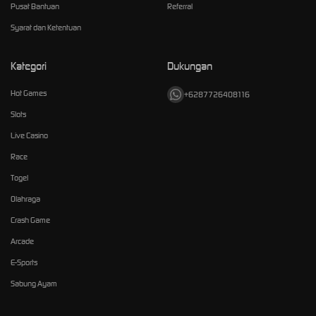
Pusat Bantuan
Referral
Syarat dan Ketentuan
Kategori
Dukungan
Hot Games
+6287726408116
Slots
Live Casino
Race
Togel
Olahraga
Crash Game
Arcade
E-Sports
Sabung Ayam