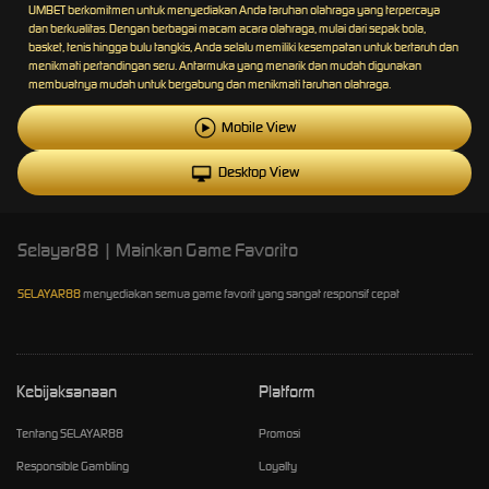
UMBET berkomitmen untuk menyediakan Anda taruhan olahraga yang terpercaya
dan berkualitas. Dengan berbagai macam acara olahraga, mulai dari sepak bola,
basket, tenis hingga bulu tangkis, Anda selalu memiliki kesempatan untuk bertaruh dan
menikmati pertandingan seru. Antarmuka yang menarik dan mudah digunakan
membuatnya mudah untuk bergabung dan menikmati taruhan olahraga.
Mobile View
Desktop View
Selayar88 | Mainkan Game Favorito
SELAYAR88
menyediakan semua game favorit yang sangat responsif cepat
Kebijaksanaan
Platform
Tentang SELAYAR88
Promosi
Responsible Gambling
Loyalty