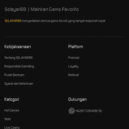
Selayar88 | Mainkan Game Favorito
SELAYAR88
menyediakan semua game favorit yang sangat responsif cepat
Kebijaksanaan
Platform
Tentang SELAYAR88
Promosi
Responsible Gambling
Loyalty
Pusat Bantuan
Referral
Syarat dan Ketentuan
Kategori
Dukungan
Hot Games
+6287726408116
Slots
Live Casino