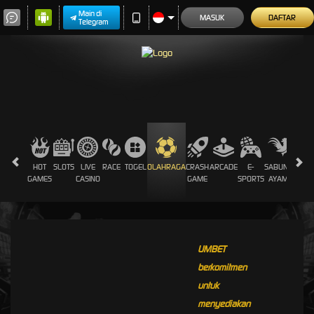
Main di
MASUK
DAFTAR
Telegram
HOT
SLOTS
LIVE
RACE
TOGEL
OLAHRAGA
CRASH
ARCADE
E-
SABUNG
PROM
GAMES
CASINO
GAME
SPORTS
AYAM
UMBET
berkomitmen
untuk
menyediakan