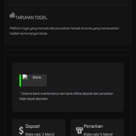
TARUHAN TOGEL
Platform togel yang menarik dari perusahan terbaik di dunia yang menawarkan
hadiah kemenangan besar
* Selama bank maintenance dan bank offline deposit dan penarikan
tidak dapat diproses
Deposit
Penarikan
Rata-rata 3 Menit
Rata-rata 5 Menit