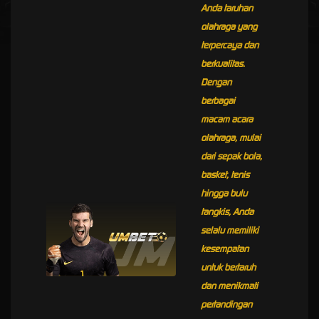
Anda taruhan
olahraga yang
terpercaya dan
berkualitas.
Dengan
berbagai
macam acara
olahraga, mulai
dari sepak bola,
basket, tenis
hingga bulu
tangkis, Anda
selalu memiliki
kesempatan
untuk bertaruh
dan menikmati
pertandingan