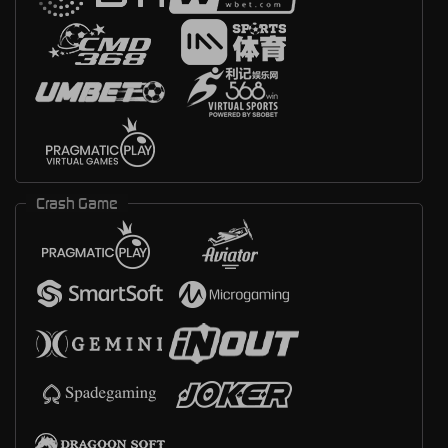
Crash Game