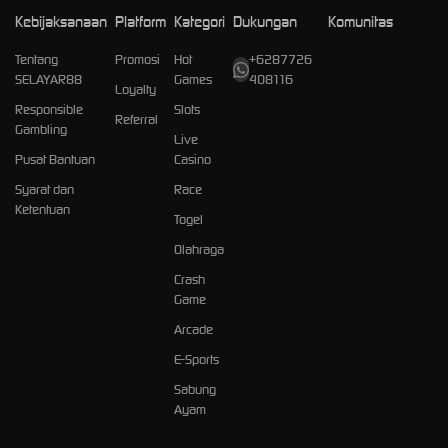
Kebijaksanaan
Platform
Kategori
Dukungan
Komunitas
Tentang
Promosi
Hot
+6287726
SELAYAR88
Games
408116
Loyalty
Responsible
Slots
Referral
Gambling
Live
Pusat Bantuan
Casino
Syarat dan
Race
Ketentuan
Togel
Olahraga
Crash
Game
Arcade
E-Sports
Sabung
Ayam