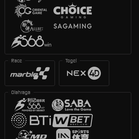
Race
Togel
Olahraga