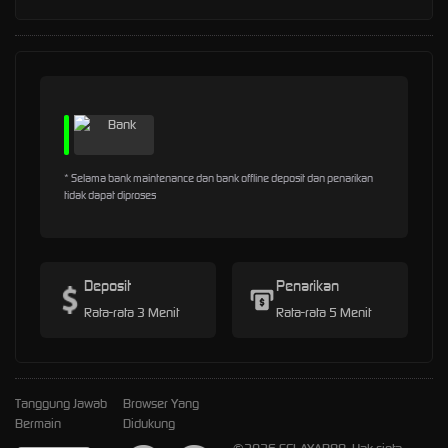
* Selama bank maintenance dan bank offline deposit dan penarikan
tidak dapat diproses
Deposit
Penarikan
Rata-rata 3 Menit
Rata-rata 5 Menit
Tanggung Jawab
Browser Yang
Bermain
Didukung