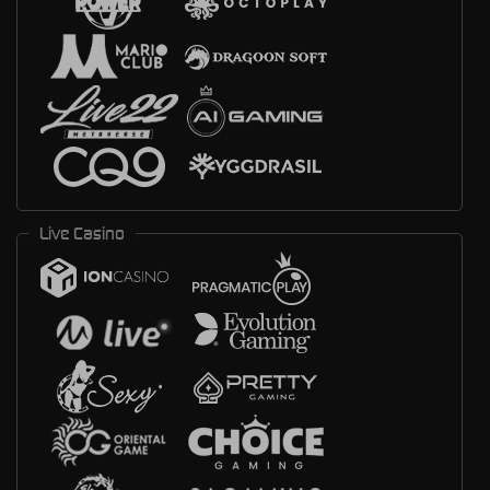
Live Casino