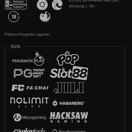
©2026 SELAYAR88. Hak cipta
dilindungi | 18+
Platform Penyedia Layanan
Slots