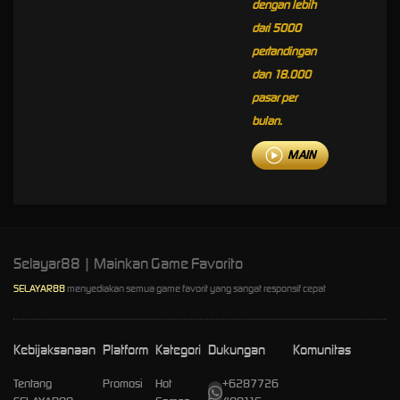
dengan lebih
dari 5000
pertandingan
dan 18.000
pasar per
bulan.
MAIN
Selayar88 | Mainkan Game Favorito
SELAYAR88
menyediakan semua game favorit yang sangat responsif cepat
Kebijaksanaan
Platform
Kategori
Dukungan
Komunitas
Tentang
Promosi
Hot
+6287726