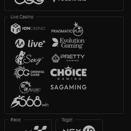
Live Casino
Race
Togel