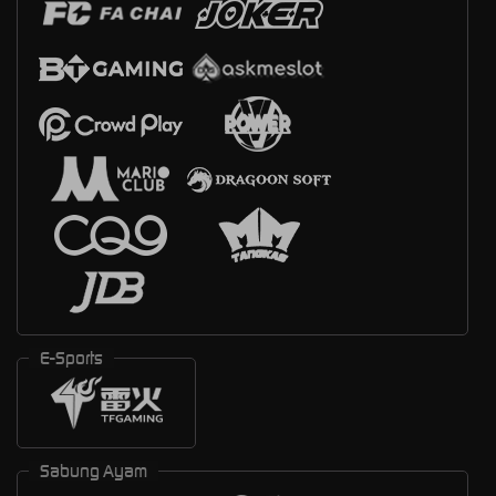
E-Sports
Sabung Ayam