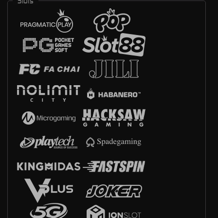
Slots