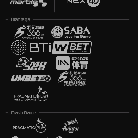
Olahraga
Crash Game