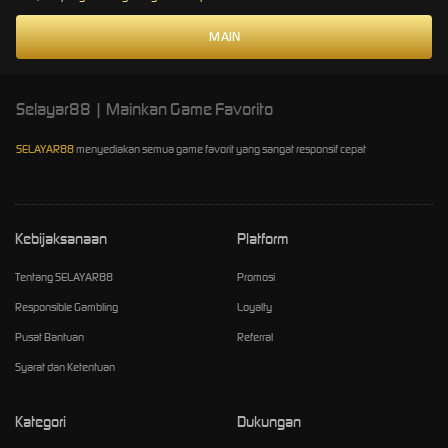
MAIN
Selayar88 | Mainkan Game Favorito
SELAYAR88
menyediakan semua game favorit yang sangat responsif cepat
Kebijaksanaan
Platform
Tentang SELAYAR88
Promosi
Responsible Gambling
Loyalty
Pusat Bantuan
Referral
Syarat dan Ketentuan
Kategori
Dukungan