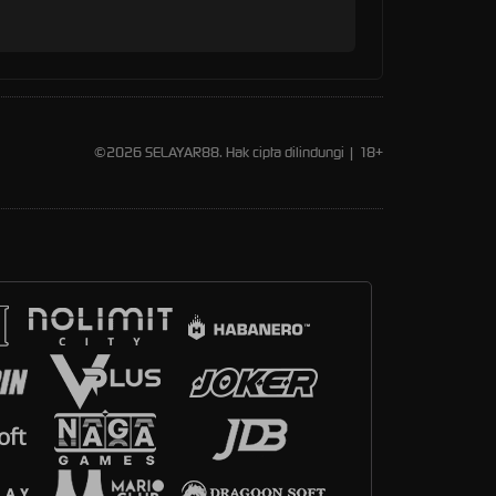
©2026 SELAYAR88. Hak cipta dilindungi | 18+