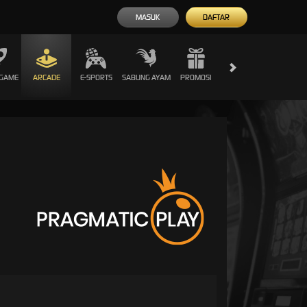
MASUK
DAFTAR
 GAME
ARCADE
E-SPORTS
SABUNG AYAM
PROMOSI