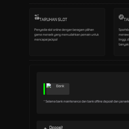
TARUHAN SLOT
TA
Penyedia slot online dengan beragam pilihan
Sportsb
game menarik yang memudahkan pemain untuk
menawar
mencapai jackpot
tinggi,
banyak 
* Selama bank maintenance dan bank offline deposit dan penarik
Deposit