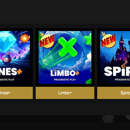
ines+
Limbo+
Spir