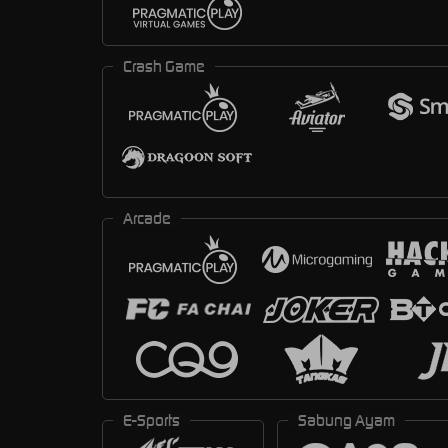
Crash Game
Arcade
E-Sports
Sabung Ayam