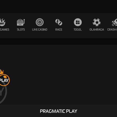
 GAMES
SLOTS
LIVE CASINO
RACE
TOGEL
OLAHRAGA
CRASH
PRAGMATIC PLAY