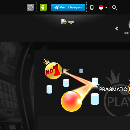
Main di Telegram
HOT