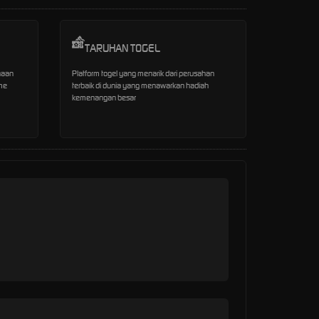
TARUHAN TOGEL
haan
Platform togel yang menarik dari perusahan
ame
terbaik di dunia yang menawarkan hadiah
kemenangan besar