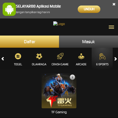
×
SELAYAR88 Aplikasi Mobile
UNDUH
Jangan tampilkan lagi hari ini
Daftar
Masuk
E
TOGEL
OLAHRAGA
CRASH GAME
ARCADE
E-SPORTS
SA
i
TF Gaming