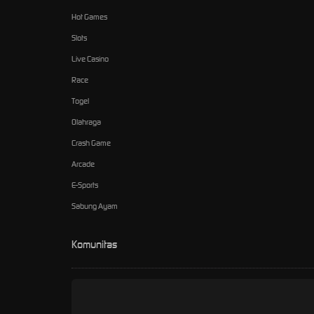
Hot Games
Slots
Live Casino
Race
Togel
Olahraga
Crash Game
Arcade
E-Sports
Sabung Ayam
Komunitas