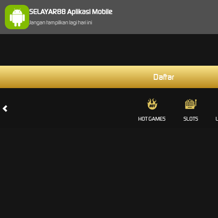
SELAYAR88 Aplikasi Mobile
Jangan tampilkan lagi hari ini
Daftar
HOT GAMES
SLOTS