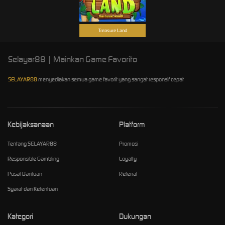
Treasure Land
Selayar88 | Mainkan Game Favorito
SELAYAR88
menyediakan semua game favorit yang sangat responsif cepat
Kebijaksanaan
Platform
Tentang SELAYAR88
Promosi
Responsible Gambling
Loyalty
Pusat Bantuan
Referral
Syarat dan Ketentuan
Kategori
Dukungan